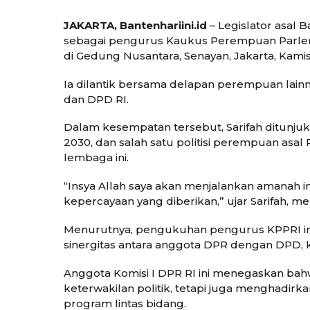
JAKARTA, Bantenhariini.id
– Legislator asal B
sebagai pengurus Kaukus Perempuan Parlem
di Gedung Nusantara, Senayan, Jakarta, Kamis 
Ia dilantik bersama delapan perempuan lai
dan DPD RI.
Dalam kesempatan tersebut, Sarifah ditunjuk
2030, dan salah satu politisi perempuan asal 
lembaga ini.
“Insya Allah saya akan menjalankan amanah in
kepercayaan yang diberikan,” ujar Sarifah, m
Menurutnya, pengukuhan pengurus KPPRI in
sinergitas antara anggota DPR dengan DPD, 
Anggota Komisi I DPR RI ini menegaskan bah
keterwakilan politik, tetapi juga menghadirk
program lintas bidang.