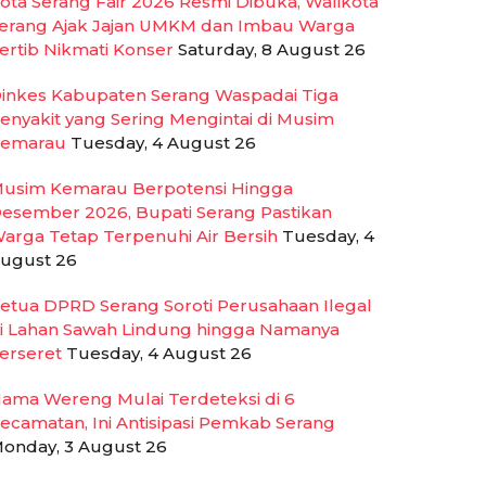
ota Serang Fair 2026 Resmi Dibuka, Walikota
erang Ajak Jajan UMKM dan Imbau Warga
ertib Nikmati Konser
Saturday, 8 August 26
inkes Kabupaten Serang Waspadai Tiga
enyakit yang Sering Mengintai di Musim
emarau
Tuesday, 4 August 26
usim Kemarau Berpotensi Hingga
esember 2026, Bupati Serang Pastikan
arga Tetap Terpenuhi Air Bersih
Tuesday, 4
ugust 26
etua DPRD Serang Soroti Perusahaan Ilegal
i Lahan Sawah Lindung hingga Namanya
erseret
Tuesday, 4 August 26
ama Wereng Mulai Terdeteksi di 6
ecamatan, Ini Antisipasi Pemkab Serang
onday, 3 August 26