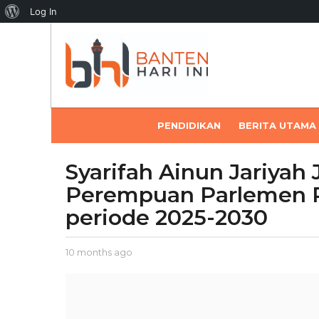
About
Log In
WordPress
PENDIDIKAN
BERITA UTAMA
Syarifah Ainun Jariyah
1
0
Perempuan Parlemen R
m
periode 2025-2030
o
n
t
b
10 months ago
1
h
y
0
s
A
m
e
a
o
p
n
g