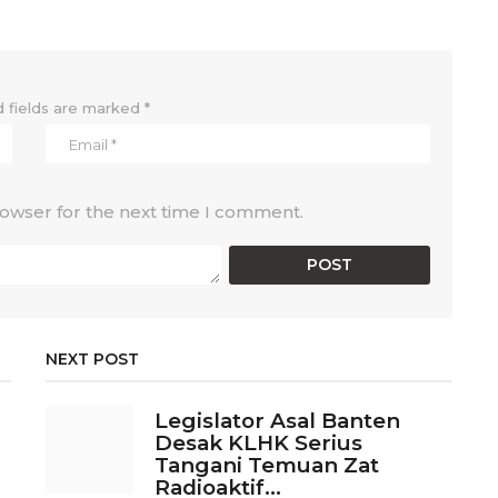
 fields are marked
*
rowser for the next time I comment.
NEXT POST
Legislator Asal Banten
Desak KLHK Serius
Tangani Temuan Zat
Radioaktif...