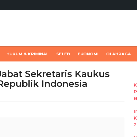
HUKUM & KRIMINAL
SELEB
EKONOMI
OLAHRAGA
 Jabat Sekretaris Kaukus
epublik Indonesia
K
P
B
I
K
2