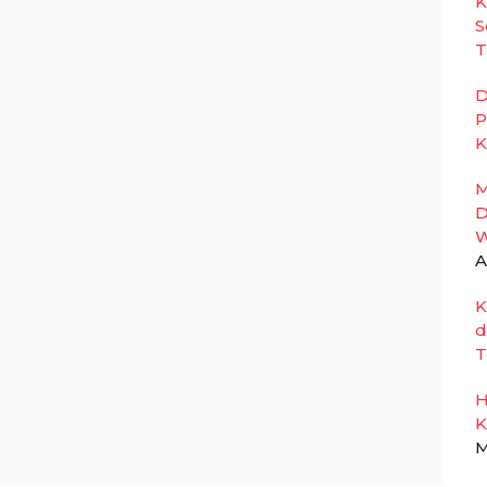
K
S
T
D
P
K
M
D
W
A
K
d
T
H
K
M