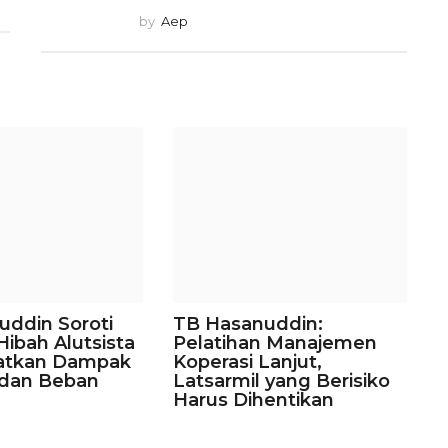
by
Aep
uddin Soroti
TB Hasanuddin:
ibah Alutsista
Pelatihan Manajemen
ngatkan Dampak
Koperasi Lanjut,
 dan Beban
Latsarmil yang Berisiko
Harus Dihentikan