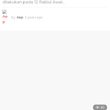
dilakukan pada 12 Rabiul Awal...
by
Aep
3 years ago
3
y
e
a
r
s
a
g
o
60