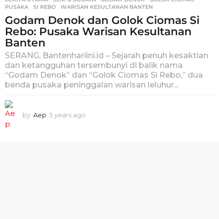
PUSAKA
,
SI REBO
,
WARISAN KESULTANAN BANTEN
Godam Denok dan Golok Ciomas Si
Rebo: Pusaka Warisan Kesultanan
Banten
SERANG, Bantenhariini.id – Sejarah penuh kesaktian
dan ketangguhan tersembunyi di balik nama
“Godam Denok” dan “Golok Ciomas Si Rebo,” dua
benda pusaka peninggalan warisan leluhur...
by
Aep
3 years ago
3
y
e
a
r
s
a
g
o