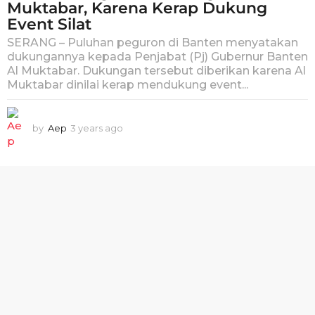
Muktabar, Karena Kerap Dukung
Event Silat
SERANG – Puluhan peguron di Banten menyatakan
dukungannya kepada Penjabat (Pj) Gubernur Banten
Al Muktabar. Dukungan tersebut diberikan karena Al
Muktabar dinilai kerap mendukung event...
by
Aep
3 years ago
3
y
e
a
r
s
a
g
o