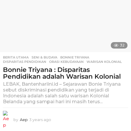
32
BERITA UTAMA
,
SENI & BUDAYA
BONNIE TRIYANA
,
DISPARITAS PENDIDIKAN
,
ORASI KEBUDAYAAN
,
WARISAN KOLONIAL
Bonnie Triyana : Disparitas
Pendidikan adalah Warisan Kolonial
LEBAK, Bantenhariini.id – Sejarawan Bonie Triyana
sebut diskriminasi pendidikan yang terjadi di
Indonesia adalah salah satu warisan Kolonial
Belanda yang sampai hari ini masih terus...
by
Aep
3 years ago
3
y
e