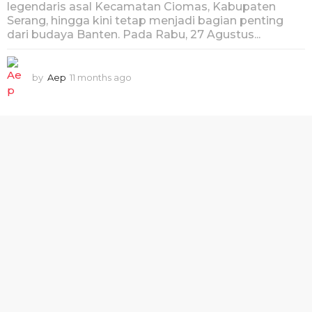
legendaris asal Kecamatan Ciomas, Kabupaten
Serang, hingga kini tetap menjadi bagian penting
dari budaya Banten. Pada Rabu, 27 Agustus...
by
Aep
11 months ago
1
1
m
o
n
t
h
s
a
g
o