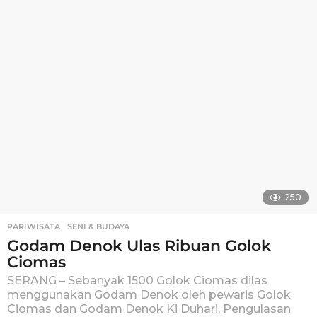
s
a
g
o
250
PARIWISATA
,
SENI & BUDAYA
Godam Denok Ulas Ribuan Golok
Ciomas
SERANG – Sebanyak 1500 Golok Ciomas dilas
menggunakan Godam Denok oleh pewaris Golok
Ciomas dan Godam Denok Ki Duhari, Pengulasan