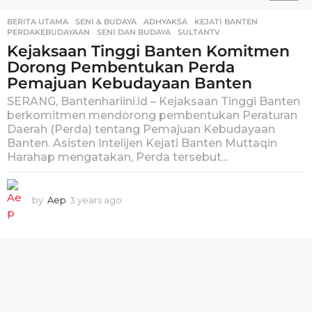
BERITA UTAMA
,
SENI & BUDAYA
ADHYAKSA
,
KEJATI BANTEN
,
PERDAKEBUDAYAAN
,
SENI DAN BUDAYA
,
SULTANTV
Kejaksaan Tinggi Banten Komitmen
Dorong Pembentukan Perda
Pemajuan Kebudayaan Banten
SERANG, Bantenhariini.id – Kejaksaan Tinggi Banten
berkomitmen mendorong pembentukan Peraturan
Daerah (Perda) tentang Pemajuan Kebudayaan
Banten. Asisten Intelijen Kejati Banten Muttaqin
Harahap mengatakan, Perda tersebut...
by
Aep
3 years ago
3
y
e
a
r
s
a
g
o