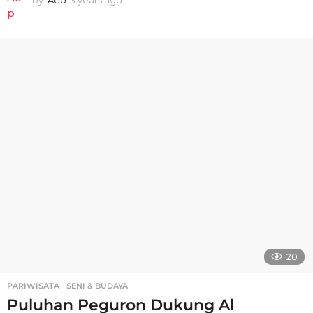
by
Aep
3 years ago
3
y
e
a
r
s
a
g
o
20
PARIWISATA
,
SENI & BUDAYA
Puluhan Peguron Dukung Al