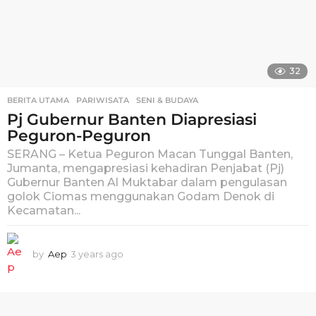
32
BERITA UTAMA
,
PARIWISATA
,
SENI & BUDAYA
Pj Gubernur Banten Diapresiasi
Peguron-Peguron
SERANG – Ketua Peguron Macan Tunggal Banten,
Jumanta, mengapresiasi kehadiran Penjabat (Pj)
Gubernur Banten Al Muktabar dalam pengulasan
golok Ciomas menggunakan Godam Denok di
Kecamatan...
by
Aep
3 years ago
3
y
e
a
r