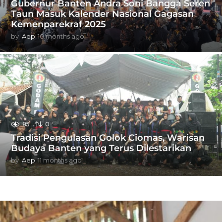
Gubernur Banten Andra Soni Bangga Seren
Taun Masuk Kalender Nasional Gagasan
Kemenparekraf 2025
by
Aep
10 months ago
1
0
m
o
n
t
h
s
a
g
85
0
o
Tradisi Pengulasan Golok Ciomas, Warisan
Budaya Banten yang Terus Dilestarikan
by
Aep
11 months ago
1
1
m
o
n
t
h