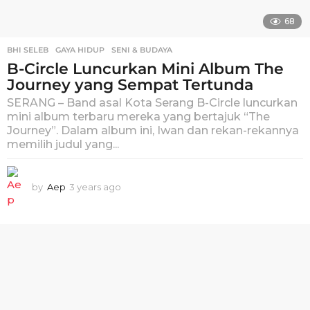
68
BHI SELEB
,
GAYA HIDUP
,
SENI & BUDAYA
B-Circle Luncurkan Mini Album The
Journey yang Sempat Tertunda
SERANG – Band asal Kota Serang B-Circle luncurkan
mini album terbaru mereka yang bertajuk “The
Journey”. Dalam album ini, Iwan dan rekan-rekannya
memilih judul yang...
by
Aep
3 years ago
3
y
e
a
r
s
a
g
o