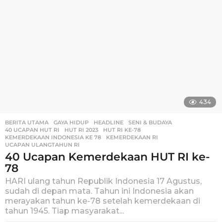
434
BERITA UTAMA
,
GAYA HIDUP
,
HEADLINE
,
SENI & BUDAYA
40 UCAPAN HUT RI
,
HUT RI 2023
,
HUT RI KE-78
,
KEMERDEKAAN INDONESIA KE 78
,
KEMERDEKAAN RI
,
UCAPAN ULANGTAHUN RI
40 Ucapan Kemerdekaan HUT RI ke-
78
HARI ulang tahun Republik Indonesia 17 Agustus,
sudah di depan mata. Tahun ini Indonesia akan
merayakan tahun ke-78 setelah kemerdekaan di
tahun 1945. Tiap masyarakat...