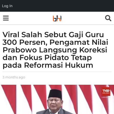
Log In
Viral Salah Sebut Gaji Guru
3
m
300 Persen, Pengamat Nilai
o
Prabowo Langsung Koreksi
n
dan Fokus Pidato Tetap
t
h
pada Reformasi Hukum
s
a
b
3 months ago
3
g
y
m
o
g
o
3
u
n
m
n
t
o
a
h
w
n
s
a
a
t