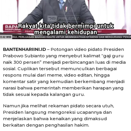
n
g
h
o
s
a
g
o
BANTENHARIINI.ID
– Potongan video pidato Presiden
Prabowo Subianto yang menyebut kalimat “gaji guru
naik 300 persen” menjadi perbincangan luas di media
sosial. Cuplikan tersebut memunculkan berbagai
respons mulai dari meme, video editan, hingga
komentar satir yang kemudian berkembang menjadi
narasi bahwa pemerintah memberikan harapan yang
tidak sesuai kepada kalangan guru.
Namun jika melihat rekaman pidato secara utuh,
Presiden langsung mengoreksi ucapannya dan
menjelaskan bahwa kenaikan yang dimaksud
berkaitan dengan penghasilan hakim.