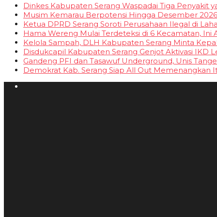
Dinkes Kabupaten Serang Waspadai Tiga Penyakit y
Musim Kemarau Berpotensi Hingga Desember 2026, B
Ketua DPRD Serang Soroti Perusahaan Ilegal di La
Hama Wereng Mulai Terdeteksi di 6 Kecamatan, Ini 
Kelola Sampah, DLH Kabupaten Serang Minta Kep
Disdukcapil Kabupaten Serang Genjot Aktivasi IKD 
Gandeng PFI dan Tasawuf Underground, Unis Tangera
Demokrat Kab. Serang Siap All Out Memenangkan It