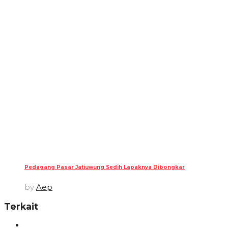
Pedagang Pasar Jatiuwung Sedih Lapaknya Dibongkar
by
Aep
Terkait