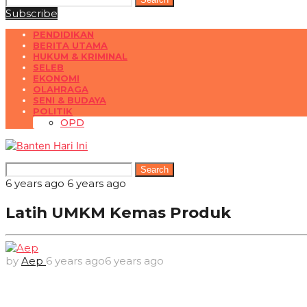
Subscribe
PENDIDIKAN
BERITA UTAMA
HUKUM & KRIMINAL
SELEB
EKONOMI
OLAHRAGA
SENI & BUDAYA
POLITIK
OPD
Search
6 years ago
6 years ago
Latih UMKM Kemas Produk
by
Aep
6 years ago
6 years ago