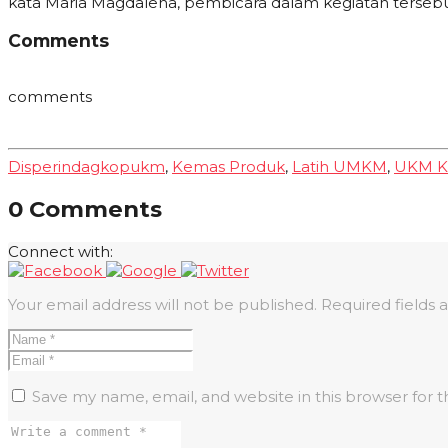
kata Maria Magdalena, pembicara dalam kegiatan tersebut.
Comments
comments
Disperindagkopukm
,
Kemas Produk
,
Latih UMKM
,
UKM K
0 Comments
Connect with:
Your email address will not be published.
Required fields
Save my name, email, and website in this browser for 