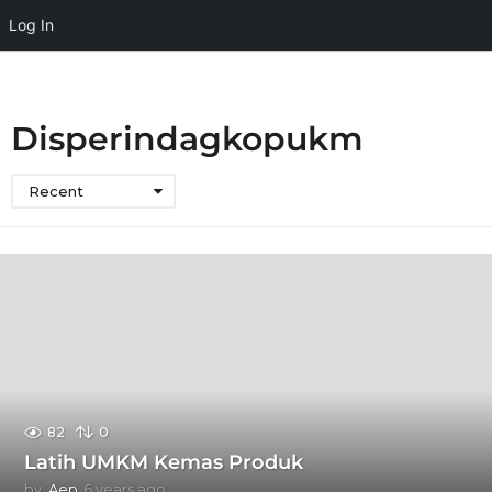
Log In
Disperindagkopukm
Recent
82
0
Latih UMKM Kemas Produk
by
Aep
6 years ago
6