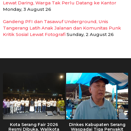
Lewat Daring, Warga Tak Perlu Datang ke Kantor
Monday, 3 August 26
Gandeng PFI dan Tasawuf Underground, Unis
Tangerang Latih Anak Jalanan dan Komunitas Punk
Kritik Sosial Lewat Fotografi
Sunday, 2 August 26
Kota Serang Fair 2026
Dinkes Kabupaten Serang
Resmi Dibuka, Walikota
Waspadai Tiga Penyakit