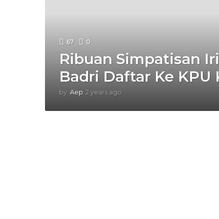
67
0
Ribuan Simpatisan Iri
Badri Daftar Ke KPU 
by
Aep
2 years ago
2
y
e
a
r
s
a
g
o