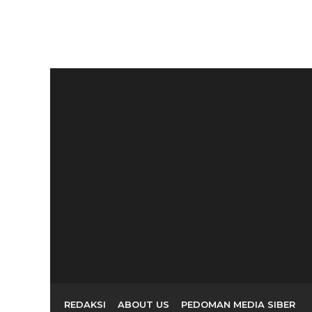
Ketua Fraksi PAN DPRD
Irna Narulita Lan
Serang Dukung Penuh
Pengurus DPC PAN
Program...
Kabupaten Serang,
REDAKSI
ABOUT US
PEDOMAN MEDIA SIBER