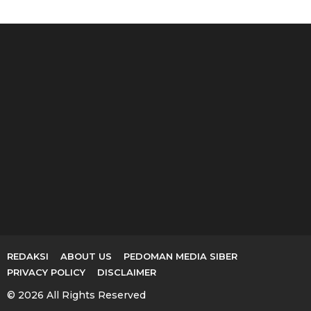
c
h
f
o
r
:
Ketua Fraksi PAN DPRD
Irna Narulita Lantik
Ko
Serang Dukung Penuh
Pengurus DPC PAN se-
Res
Program...
Kabupaten Serang,...
REDAKSI
ABOUT US
PEDOMAN MEDIA SIBER
PRIVACY POLICY
DISCLAIMER
© 2026 All Rights Reserved