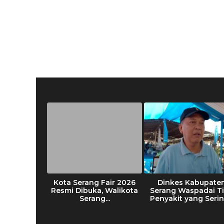
nung Anak
Kota Serang Fair 2026
Dinkes Kabupate
ik ke Level
Resmi Dibuka, Walikota
Serang Waspadai T
..
Serang...
Penyakit yang Sering