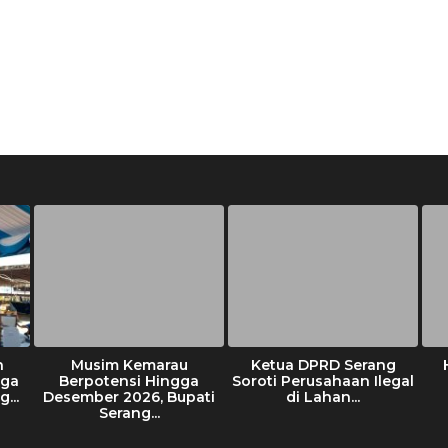
f
o
r
:
n
Musim Kemarau
Ketua DPRD Serang
iga
Berpotensi Hingga
Soroti Perusahaan Ilegal
...
Desember 2026, Bupati
di Lahan...
Serang...