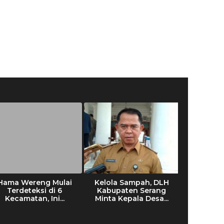
Hama Wereng Mulai
Kelola Sampah, DLH
Disdukcap
Terdeteksi di 6
Kabupaten Serang
Serang Ge
Kecamatan, Ini...
Minta Kepala Desa...
IKD Lewa