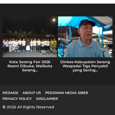
h
f
o
r
:
Kota Serang Fair 2026
Dinkes Kabupaten Serang
Resmi Dibuka, Walikota
Waspadai Tiga Penyakit
Serang...
yang Sering...
REDAKSI
ABOUT US
PEDOMAN MEDIA SIBER
PRIVACY POLICY
DISCLAIMER
© 2026 All Rights Reserved