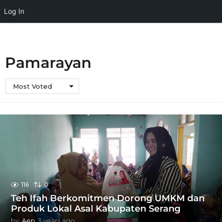
Log In
Pamarayan
Most Voted
116
0
Teh Ifah Berkomitmen Dorong UMKM dan
Produk Lokal Asal Kabupaten Serang
by
Aep
3 years ago
3