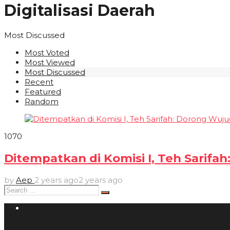
Digitalisasi Daerah
Most Discussed
Most Voted
Most Viewed
Most Discussed
Recent
Featured
Random
107
0
Ditempatkan di Komisi I, Teh Sarifa
by
Aep
2 years ago
2 years ago
Search
for: