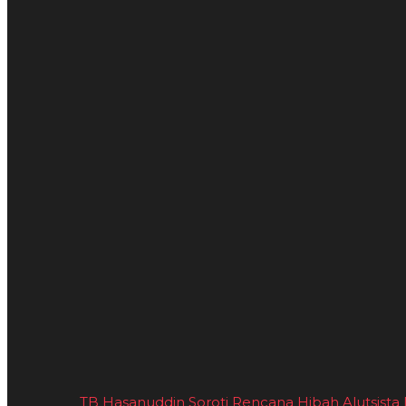
TB Hasanuddin Soroti Rencana Hibah Alutsista Ita