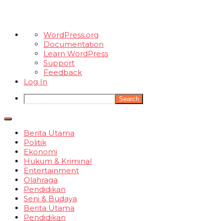
About
WordPress.org
WordPress
Documentation
Learn WordPress
Support
Feedback
Log In
Search
Berita Utama
Politik
Ekonomi
Hukum & Kriminal
Entertainment
Olahraga
Pendidikan
Seni & Budaya
Berita Utama
Pendidikan