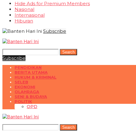
Hide Ads for Premium Members
Nasional
Internasional
Hiburan
Subscribe
Search
Subscribe
PENDIDIKAN
BERITA UTAMA
HUKUM & KRIMINAL
SELEB
EKONOMI
OLAHRAGA
SENI & BUDAYA
POLITIK
OPD
Search