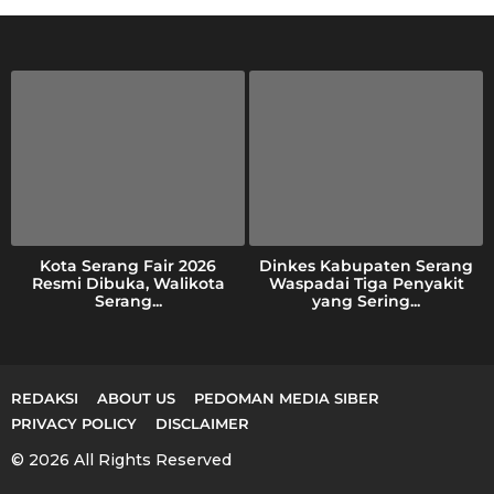
h
f
o
r
:
Kota Serang Fair 2026
Dinkes Kabupaten Serang
Resmi Dibuka, Walikota
Waspadai Tiga Penyakit
Serang...
yang Sering...
REDAKSI
ABOUT US
PEDOMAN MEDIA SIBER
PRIVACY POLICY
DISCLAIMER
© 2026 All Rights Reserved