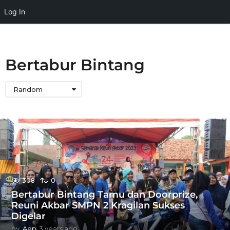
Log In
Bertabur Bintang
Random
308
0
Bertabur Bintang Tamu dan Doorprize,
Reuni Akbar SMPN 2 Kragilan Sukses
Digelar
by
Aep
3 years ago
3