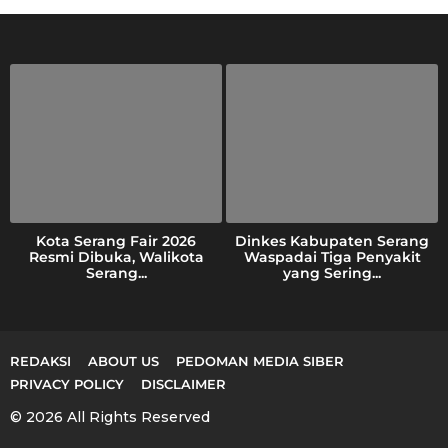
h
f
o
r
:
Kota Serang Fair 2026
Dinkes Kabupaten Serang
Resmi Dibuka, Walikota
Waspadai Tiga Penyakit
Serang...
yang Sering...
REDAKSI
ABOUT US
PEDOMAN MEDIA SIBER
PRIVACY POLICY
DISCLAIMER
© 2026 All Rights Reserved