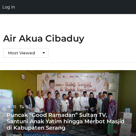
Log In
Air Akua Cibaduy
Most Viewed
15
0
Puncak “Good Ramadan” Sultan TV,
Santuni Anak Yatim hingga Merbot Masjid
di Kabupaten Serang
by
Aep
5 months ago
5